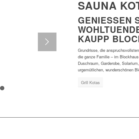
SAUNA KO
GENIESSEN SI
OHLTUENDE K
AUPP BLOCK
Grundrisse, die anspruchsvollste
die ganze Familie – im Blockhaus
Duschraum, Garderobe, Solarium, 
urgemütlichen, wunderschönen Bl
Grill Kotas
1
2
3
4