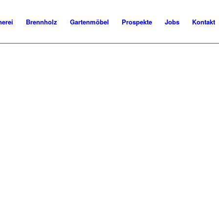
m besten live
nerei
Brennholz
Gartenmöbel
Prospekte
Jobs
Kontakt
r B28