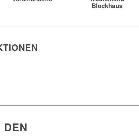
Blockhaus
KTIONEN
EINRAUM
Saunaspaß, der keine Wü
 DEN