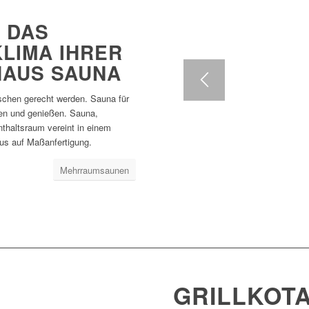
DAS W
IMA IHRER K
AUS SAUNA
schen gerecht werden. Sauna für
ben und genießen. Sauna,
thaltsraum vereint in einem
us auf Maßanfertigung.
Mehrraumsaunen
UNAS
offen lässt.
GRILLKOT