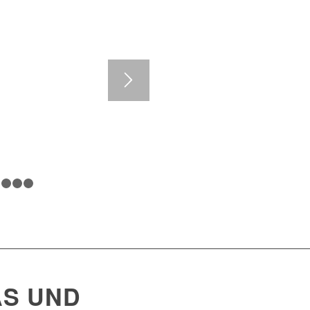
1
2
3
4
AS UND