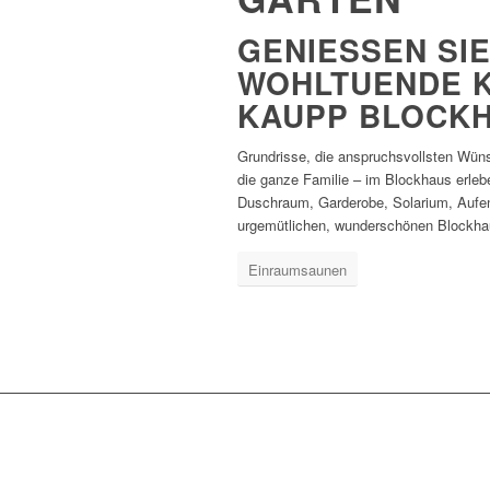
GENIESSEN SIE 
OHLTUENDE KL
AUPP BLOCKH
Grundrisse, die anspruchsvollsten Wün
die ganze Familie – im Blockhaus erle
Duschraum, Garderobe, Solarium, Aufen
urgemütlichen, wunderschönen Blockha
Einraumsaunen
EINRAUMSA
Saunaspaß, der keine Wünsche 