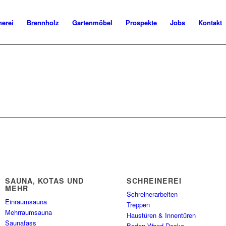
nerei
Brennholz
Gartenmöbel
Prospekte
Jobs
Kontakt
SAUNA, KOTAS UND
SCHREINEREI
MEHR
Schreinerarbeiten
Einraumsauna
Treppen
Mehrraumsauna
Haustüren & Innentüren
Saunafass
Boden Wand Decke