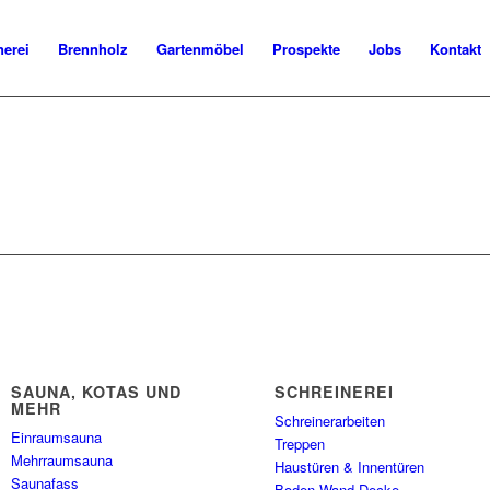
nerei
Brennholz
Gartenmöbel
Prospekte
Jobs
Kontakt
SAUNA, KOTAS UND
SCHREINEREI
MEHR
Schreinerarbeiten
Einraumsauna
Treppen
Mehrraumsauna
Haustüren & Innentüren
Saunafass
Boden Wand Decke