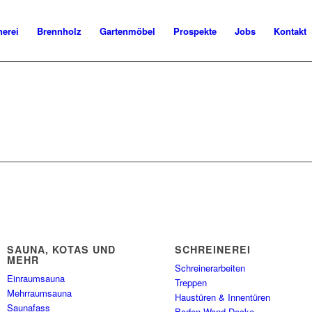
nerei
Brennholz
Gartenmöbel
Prospekte
Jobs
Kontakt
SAUNA, KOTAS UND
SCHREINEREI
MEHR
Schreinerarbeiten
Einraumsauna
Treppen
Mehrraumsauna
Haustüren & Innentüren
Saunafass
Boden Wand Decke