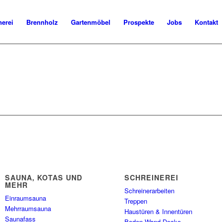
nerei
Brennholz
Gartenmöbel
Prospekte
Jobs
Kontakt
SAUNA, KOTAS UND
SCHREINEREI
MEHR
Schreinerarbeiten
Einraumsauna
Treppen
Mehrraumsauna
Haustüren & Innentüren
Saunafass
Boden Wand Decke